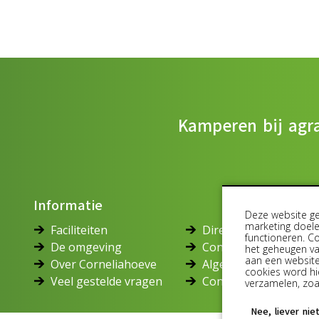
Kamperen bij agra
Informatie
Deze website ge
marketing doele
Faciliteiten
Direct boeken
functioneren. Co
De omgeving
Concert at Sea 2026
het geheugen va
aan een website
Over Corneliahoeve
Algemene voorwaard
cookies word hi
Veel gestelde vragen
Contact
verzamelen, zoal
Nee, liever nie