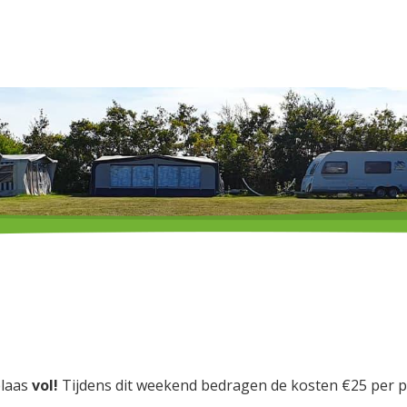
ome
Kampeerplaats
Faciliteiten
De omgeving
Con
elaas
vol!
Tijdens dit weekend bedragen de kosten €25 per pe