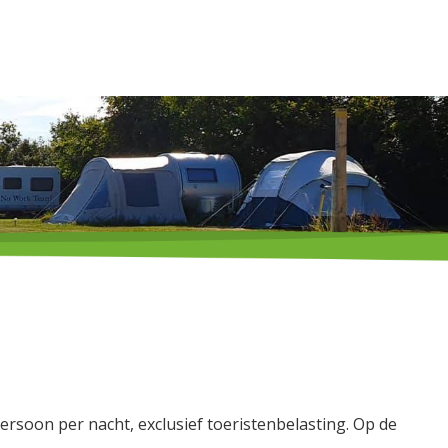
tact
Veel gestelde vragen
Zoek & boek
rsoon per nacht, exclusief toeristenbelasting. Op de